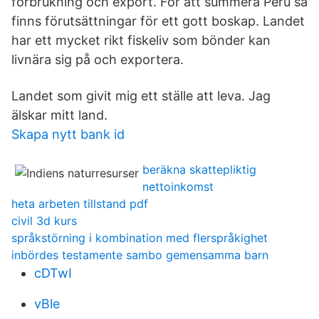
förbrukning och export. För att summera Peru så
finns förutsättningar för ett gott boskap. Landet
har ett mycket rikt fiskeliv som bönder kan
livnära sig på och exportera.
Landet som givit mig ett ställe att leva. Jag
älskar mitt land.
Skapa nytt bank id
beräkna skattepliktig
nettoinkomst
heta arbeten tillstand pdf
civil 3d kurs
språkstörning i kombination med flerspråkighet
inbördes testamente sambo gemensamma barn
cDTwI
vBle